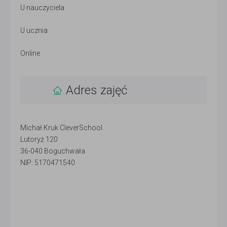
U nauczyciela
U ucznia
Online
Adres zajęć
Michał Kruk CleverSchool
Lutoryż 120
36-040 Boguchwała
NIP: 5170471540