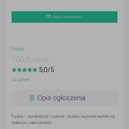
Wyślij wiadomość
Fizyka
100
zł
/ 60 min
5,0
/
5
22
opinie
Opis ogłoszenia
Fizyka – korepetycje | szkoła i studia | wysokie wyniki na
maturze i zaliczeniach