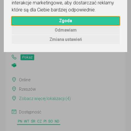
interakcje marketingowe
,
aby dostarczać reklamy
które są dla Ciebie bardziej odpowiednie
.
Michał Kruk CleverSchool
Zgoda
Odmawiam
Wyślij wiadomość
Zmiana ustawień
Ostatnia aktywność:
dzisiaj
Pokaż
Online
Rzeszów
Zobacz więcej lokalizacji (4)
Dostępność
PN
WT
ŚR
CZ
PI
SO
ND