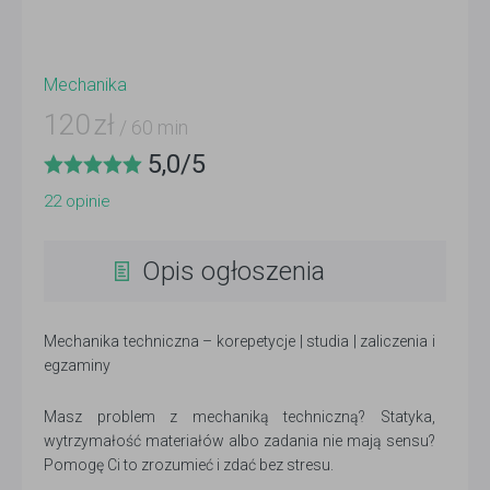
Mechanika
120
zł
/ 60 min
5,0
/
5
22
opinie
Opis ogłoszenia
Mechanika techniczna – korepetycje | studia | zaliczenia i
egzaminy
Masz problem z mechaniką techniczną? Statyka,
wytrzymałość materiałów albo zadania nie mają sensu?
Pomogę Ci to zrozumieć i zdać bez stresu.