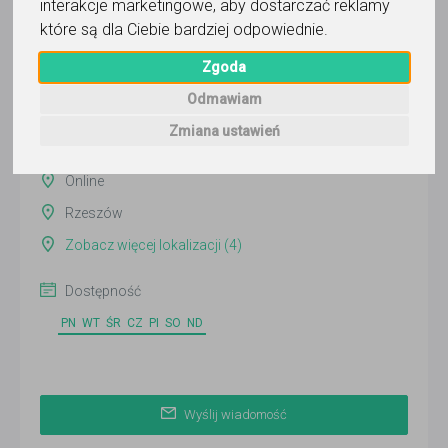
interakcje marketingowe
,
aby dostarczać reklamy
Wyślij wiadomość
które są dla Ciebie bardziej odpowiednie
.
Ostatnia aktywność:
wczoraj
Zgoda
Odmawiam
Pokaż
Zmiana ustawień
Online
Rzeszów
Zobacz więcej lokalizacji (4)
Dostępność
PN
WT
ŚR
CZ
PI
SO
ND
Wyślij wiadomość